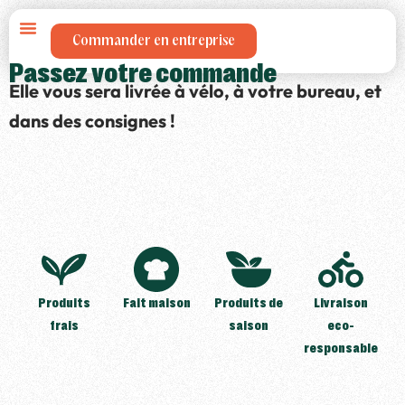
Aller
au
Commander en entreprise
contenu
Passez votre commande
Elle vous sera livrée à vélo, à votre bureau, et
dans des consignes !
Produits
Fait maison
Produits de
Livraison
frais
saison
eco-
responsable