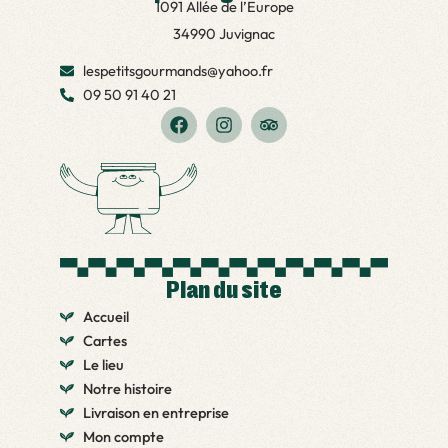
1091 Allée de l’Europe
34990 Juvignac
lespetitsgourmands@yahoo.fr
09 50 91 40 21
F
I
T
a
n
r
c
s
i
e
t
p
b
a
a
o
g
d
o
r
v
k
a
i
m
s
o
Plan du site
r
Accueil
Cartes
Le lieu
Notre histoire
Livraison en entreprise
Mon compte